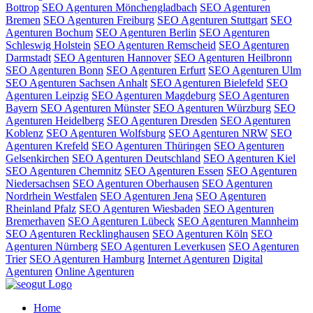
Bottrop
SEO Agenturen Mönchengladbach
SEO Agenturen
Bremen
SEO Agenturen Freiburg
SEO Agenturen Stuttgart
SEO
Agenturen Bochum
SEO Agenturen Berlin
SEO Agenturen
Schleswig Holstein
SEO Agenturen Remscheid
SEO Agenturen
Darmstadt
SEO Agenturen Hannover
SEO Agenturen Heilbronn
SEO Agenturen Bonn
SEO Agenturen Erfurt
SEO Agenturen Ulm
SEO Agenturen Sachsen Anhalt
SEO Agenturen Bielefeld
SEO
Agenturen Leipzig
SEO Agenturen Magdeburg
SEO Agenturen
Bayern
SEO Agenturen Münster
SEO Agenturen Würzburg
SEO
Agenturen Heidelberg
SEO Agenturen Dresden
SEO Agenturen
Koblenz
SEO Agenturen Wolfsburg
SEO Agenturen NRW
SEO
Agenturen Krefeld
SEO Agenturen Thüringen
SEO Agenturen
Gelsenkirchen
SEO Agenturen Deutschland
SEO Agenturen Kiel
SEO Agenturen Chemnitz
SEO Agenturen Essen
SEO Agenturen
Niedersachsen
SEO Agenturen Oberhausen
SEO Agenturen
Nordrhein Westfalen
SEO Agenturen Jena
SEO Agenturen
Rheinland Pfalz
SEO Agenturen Wiesbaden
SEO Agenturen
Bremerhaven
SEO Agenturen Lübeck
SEO Agenturen Mannheim
SEO Agenturen Recklinghausen
SEO Agenturen Köln
SEO
Agenturen Nürnberg
SEO Agenturen Leverkusen
SEO Agenturen
Trier
SEO Agenturen Hamburg
Internet Agenturen
Digital
Agenturen
Online Agenturen
Home