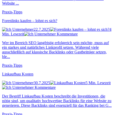
Website ...
Praxis-Tipps
Forenlinks kaufen – lohnt es sich?
22.7.2025
4
Min. Lesezeit
Kommentare
Wer im Bereich SEO langfristig erfolgreich sein möchte, muss auf
ein starkes und natürliches Linkprofil setzen. Während viele
ausschließlich auf klassische Backlinks oder Gastbeiträge setzen,
ble...
Praxis-Tipps
Linkaufbau Kosten
30.7.2025
5 Min. Lesezeit
Kommentare
Der Begriff Linkaufbau Kosten beschreibt die Investitionen, die
nötig sind, um qualitativ hochwertige Backlinks für eine Website zu
generieren. Diese Backlinks sind essenziell für das Ranking bei G...
Praxis-Tipps