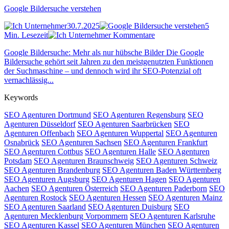
Google Bildersuche verstehen
30.7.2025
5
Min. Lesezeit
Kommentare
Google Bildersuche: Mehr als nur hübsche Bilder Die Google
Bildersuche gehört seit Jahren zu den meistgenutzten Funktionen
der Suchmaschine – und dennoch wird ihr SEO-Potenzial oft
vernachlässig...
Keywords
SEO Agenturen Dortmund
SEO Agenturen Regensburg
SEO
Agenturen Düsseldorf
SEO Agenturen Saarbrücken
SEO
Agenturen Offenbach
SEO Agenturen Wuppertal
SEO Agenturen
Osnabrück
SEO Agenturen Sachsen
SEO Agenturen Frankfurt
SEO Agenturen Cottbus
SEO Agenturen Halle
SEO Agenturen
Potsdam
SEO Agenturen Braunschweig
SEO Agenturen Schweiz
SEO Agenturen Brandenburg
SEO Agenturen Baden Württemberg
SEO Agenturen Augsburg
SEO Agenturen Hagen
SEO Agenturen
Aachen
SEO Agenturen Österreich
SEO Agenturen Paderborn
SEO
Agenturen Rostock
SEO Agenturen Hessen
SEO Agenturen Mainz
SEO Agenturen Saarland
SEO Agenturen Duisburg
SEO
Agenturen Mecklenburg Vorpommern
SEO Agenturen Karlsruhe
SEO Agenturen Kassel
SEO Agenturen München
SEO Agenturen