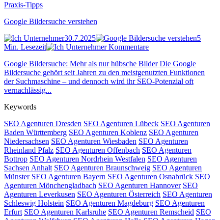
Praxis-Tipps
Google Bildersuche verstehen
30.7.2025
5
Min. Lesezeit
Kommentare
Google Bildersuche: Mehr als nur hübsche Bilder Die Google
Bildersuche gehört seit Jahren zu den meistgenutzten Funktionen
der Suchmaschine – und dennoch wird ihr SEO-Potenzial oft
vernachlässig...
Keywords
SEO Agenturen Dresden
SEO Agenturen Lübeck
SEO Agenturen
Baden Württemberg
SEO Agenturen Koblenz
SEO Agenturen
Niedersachsen
SEO Agenturen Wiesbaden
SEO Agenturen
Rheinland Pfalz
SEO Agenturen Offenbach
SEO Agenturen
Bottrop
SEO Agenturen Nordrhein Westfalen
SEO Agenturen
Sachsen Anhalt
SEO Agenturen Braunschweig
SEO Agenturen
Münster
SEO Agenturen Bayern
SEO Agenturen Osnabrück
SEO
Agenturen Mönchengladbach
SEO Agenturen Hannover
SEO
Agenturen Leverkusen
SEO Agenturen Österreich
SEO Agenturen
Schleswig Holstein
SEO Agenturen Magdeburg
SEO Agenturen
Erfurt
SEO Agenturen Karlsruhe
SEO Agenturen Remscheid
SEO