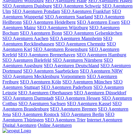
Agenturen Wolfsburg
SEO Agenturen Halle
SEO Agenturen Hagen
SEO Agenturen Duisburg
SEO Agenturen Schweiz
SEO Agenturen
Ulm
SEO Agenturen Potsdam
SEO Agenturen Frankfurt
SEO
Agenturen Wuppertal
SEO Agenturen Saarland
SEO Agenturen
Heilbronn
SEO Agenturen Heidelberg
SEO Agenturen Essen
SEO
Agenturen Mainz
SEO Agenturen Würzburg
SEO Agenturen
Bochum
SEO Agenturen Bonn
SEO Agenturen Gelsenkirchen
SEO Agenturen Aachen
SEO Agenturen Mannheim
SEO
Agenturen Recklinghausen
SEO Agenturen Chemnitz
SEO
Agenturen Kiel
SEO Agenturen Regensburg
SEO Agenturen
Krefeld
SEO Agenturen Bremerhaven
SEO Agenturen Hamburg
SEO Agenturen Bielefeld
SEO Agenturen Nürnberg
SEO
Agenturen Augsburg
SEO Agenturen Deutschland
SEO Agenturen
Dortmund
SEO Agenturen Saarbrücken
SEO Agenturen NRW
SEO Agenturen Mecklenburg Vorpommern
SEO Agenturen
Freiburg
SEO Agenturen Köln
SEO Agenturen München
SEO
Agenturen Stuttgart
SEO Agenturen Paderborn
SEO Agenturen
Leipzig
SEO Agenturen Oberhausen
SEO Agenturen Düsseldorf
SEO Agenturen Darmstadt
SEO Agenturen Hessen
SEO Agenturen
Cottbus
SEO Agenturen Sachsen
SEO Agenturen Kassel
SEO
Agenturen Brandenburg
SEO Agenturen Bremen
SEO Agenturen
Jena
SEO Agenturen Rostock
SEO Agenturen Berlin
SEO
Agenturen Thüringen
SEO Agenturen Trier
Internet Agenturen
Digital Agenturen
Online Agenturen