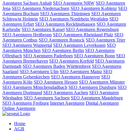
Agenturen Sachsen Anhalt
SEO Agenturen NRW
SEO Agenturen
Jena
SEO Agenturen Niedersachsen
SEO Agenturen Koblenz
SEO
Agenturen Bochum
SEO Agenturen Thüringen
SEO Agenturen
Schleswig Holstein
SEO Agenturen Nordrhein Westfalen
SEO
Agenturen Erfurt
SEO Agenturen Recklinghausen
SEO Agenturen
Karlsruhe
SEO Agenturen Kassel
SEO Agenturen Regensburg
SEO Agenturen Heilbronn
SEO Agenturen Rheinland Pfalz
SEO
Agenturen Cottbus
SEO Agenturen Rostock
SEO Agenturen Trier
SEO Agenturen Wuppertal
SEO Agenturen Leverkusen
SEO
Agenturen München
SEO Agenturen Berlin
SEO Agenturen
Offenbach
SEO Agenturen Paderborn
SEO Agenturen Bonn
SEO
Agenturen Bremerhaven
SEO Agenturen Krefeld
SEO Agenturen
Darmstadt
SEO Agenturen Baden Württemberg
SEO Agenturen
Saarland
SEO Agenturen Ulm
SEO Agenturen Mainz
SEO
Agenturen Gelsenkirchen
SEO Agenturen Hannover
SEO
Agenturen Köln
SEO Agenturen Hessen
SEO Agenturen Münster
SEO Agenturen Mönchengladbach
SEO Agenturen Duisburg
SEO
Agenturen Dortmund
SEO Agenturen Aachen
SEO Agenturen
Wiesbaden
SEO Agenturen Sachsen
SEO Agenturen Magdeburg
SEO Agenturen Freiburg
Internet Agenturen
Digital Agenturen
Online Agenturen
Home
AGB