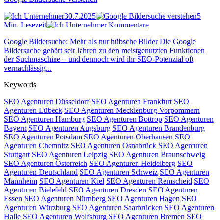
30.7.2025
5
Min. Lesezeit
Kommentare
Google Bildersuche: Mehr als nur hübsche Bilder Die Google
Bildersuche gehört seit Jahren zu den meistgenutzten Funktionen
der Suchmaschine – und dennoch wird ihr SEO-Potenzial oft
vernachlässig...
Keywords
SEO Agenturen Düsseldorf
SEO Agenturen Frankfurt
SEO
Agenturen Lübeck
SEO Agenturen Mecklenburg Vorpommern
SEO Agenturen Hamburg
SEO Agenturen Bottrop
SEO Agenturen
Bayern
SEO Agenturen Augsburg
SEO Agenturen Brandenburg
SEO Agenturen Potsdam
SEO Agenturen Oberhausen
SEO
Agenturen Chemnitz
SEO Agenturen Osnabrück
SEO Agenturen
Stuttgart
SEO Agenturen Leipzig
SEO Agenturen Braunschweig
SEO Agenturen Österreich
SEO Agenturen Heidelberg
SEO
Agenturen Deutschland
SEO Agenturen Schweiz
SEO Agenturen
Mannheim
SEO Agenturen Kiel
SEO Agenturen Remscheid
SEO
Agenturen Bielefeld
SEO Agenturen Dresden
SEO Agenturen
Essen
SEO Agenturen Nürnberg
SEO Agenturen Hagen
SEO
Agenturen Würzburg
SEO Agenturen Saarbrücken
SEO Agenturen
Halle
SEO Agenturen Wolfsburg
SEO Agenturen Bremen
SEO