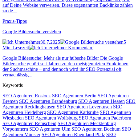
auf Deine Website verweisen. Diese sogenannten Backlinks zählen
zu de...
Praxis-Tipps
Google Bildersuche verstehen
30.7.2025
5
Min. Lesezeit
Kommentare
Google Bildersuche: Mehr als nur hübsche Bilder Die Google
Bildersuche gehört seit Jahren zu den meistgenutzten Funktionen
der Suchmaschine – und dennoch wird ihr SEO-Potenzial oft
vernachlässig...
Keywords
SEO Agenturen Rostock
SEO Agenturen Berlin
SEO Agenturen
Bremen
SEO Agenturen Brandenburg
SEO Agenturen Hessen
SEO
Agenturen Recklinghausen
SEO Agenturen Leverkusen
SEO
Agenturen Heidelberg
SEO Agenturen Karlsruhe
SEO Agenturen
Wiesbaden
SEO Agenturen Wolfsburg
SEO Agenturen Paderborn
SEO Agenturen Remscheid
SEO Agenturen Mecklenburg
Vorpommern
SEO Agenturen Ulm
SEO Agenturen Bochum
SEO
Agenturen Münster
SEO Agenturen Rheinland Pfalz
SEO