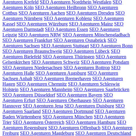
Agenturen Krefeld
SEO Agenturen Nordrhein Westfalen
SEO
Agenturen Köln
SEO Agenturen Heilbronn
SEO Agenturen
Cottbus
SEO Agenturen Aachen
SEO Agenturen Dresden
SEO
Agenturen Nürnberg
SEO Agenturen Koblenz
SEO Agenturen
Kassel
SEO Agenturen Würzburg
SEO Agenturen Mainz
SEO
Agenturen Darmstadt
SEO Agenturen Essen
SEO Agenturen
Leipzig
SEO Agenturen NRW
SEO Agenturen Mönchengladbach
SEO Agenturen Frankfurt
SEO Agenturen Osnabrück
SEO
Agenturen Sachsen
SEO Agenturen Stuttgart
SEO Agenturen Bonn
SEO Agenturen Braunschweig
SEO Agenturen Lübeck
SEO
Agenturen Bielefeld
SEO Agenturen Thüringen
SEO Agenturen
Gelsenkirchen
SEO Agenturen Schweiz
SEO Agenturen Potsdam
SEO Agenturen Niedersachsen
SEO Agenturen Bottrop
SEO
Agenturen Halle
SEO Agenturen Augsburg
SEO Agenturen
Sachsen Anhalt
SEO Agenturen Bremerhaven
SEO Agenturen
Hagen
SEO Agenturen Chemnitz
SEO Agenturen Schleswig
Holstein
SEO Agenturen Mannheim
SEO Agenturen Saarbrücken
SEO Agenturen Düsseldorf
SEO Agenturen Bayern
SEO
Agenturen Erfurt
SEO Agenturen Oberhausen
SEO Agenturen
Hannover
SEO Agenturen Jena
SEO Agenturen Duisburg
SEO
Agenturen Saarland
SEO Agenturen Dortmund
SEO Agenturen
Baden Württemberg
SEO Agenturen München
SEO Agenturen
Trier
SEO Agenturen Österreich
SEO Agenturen Hamburg
SEO
Agenturen Regensburg
SEO Agenturen Offenbach
SEO Agenturen
Freiburg
SEO Agenturen Magdeburg
SEO Agenturen Deutschland