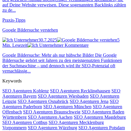
auf Deine Website verweisen. Diese sogenannten Backlinks zählen
zu de...
Praxis-Tipps
Google Bildersuche verstehen
30.7.2025
5
Min. Lesezeit
Kommentare
Google Bildersuche: Mehr als nur hübsche Bilder Die Google
Bildersuche gehört seit Jahren zu den meistgenutzten Funktionen
der Suchmaschine – und dennoch wird ihr SEO-Potenzial oft
vernachlässig...
Keywords
SEO Agenturen Koblenz
SEO Agenturen Recklinghausen
SEO
Agenturen Bayern
SEO Agenturen Wiesbaden
SEO Agenturen
Leipzig
SEO Agenturen Osnabrück
SEO Agenturen Jena
SEO
Agenturen Paderborn
SEO Agenturen München
SEO Agenturen
Offenbach
SEO Agenturen Braunschweig
SEO Agenturen Baden
Württemberg
SEO Agenturen Aachen
SEO Agenturen Magdeburg
SEO Agenturen Cottbus
SEO Agenturen Mecklenburg
Vorpommern
SEO Agenturen Würzburg
SEO Agenturen Potsdam