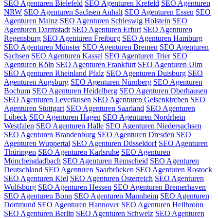
SEO Agenturen Bielefeld
SEO Agenturen Krefeld
SEO Agenturen
NRW
SEO Agenturen Sachsen Anhalt
SEO Agenturen Essen
SEO
Agenturen Mainz
SEO Agenturen Schleswig Holstein
SEO
Agenturen Darmstadt
SEO Agenturen Erfurt
SEO Agenturen
Regensburg
SEO Agenturen Freiburg
SEO Agenturen Hamburg
SEO Agenturen Münster
SEO Agenturen Bremen
SEO Agenturen
Sachsen
SEO Agenturen Kassel
SEO Agenturen Trier
SEO
Agenturen Köln
SEO Agenturen Frankfurt
SEO Agenturen Ulm
SEO Agenturen Rheinland Pfalz
SEO Agenturen Duisburg
SEO
Agenturen Augsburg
SEO Agenturen Nürnberg
SEO Agenturen
Bochum
SEO Agenturen Heidelberg
SEO Agenturen Oberhausen
SEO Agenturen Leverkusen
SEO Agenturen Gelsenkirchen
SEO
Agenturen Stuttgart
SEO Agenturen Saarland
SEO Agenturen
Lübeck
SEO Agenturen Hagen
SEO Agenturen Nordrhein
Westfalen
SEO Agenturen Halle
SEO Agenturen Niedersachsen
SEO Agenturen Brandenburg
SEO Agenturen Dresden
SEO
Agenturen Wuppertal
SEO Agenturen Düsseldorf
SEO Agenturen
Thüringen
SEO Agenturen Karlsruhe
SEO Agenturen
Mönchengladbach
SEO Agenturen Remscheid
SEO Agenturen
Deutschland
SEO Agenturen Saarbrücken
SEO Agenturen Rostock
SEO Agenturen Kiel
SEO Agenturen Österreich
SEO Agenturen
Wolfsburg
SEO Agenturen Hessen
SEO Agenturen Bremerhaven
SEO Agenturen Bonn
SEO Agenturen Mannheim
SEO Agenturen
Dortmund
SEO Agenturen Hannover
SEO Agenturen Heilbronn
SEO Agenturen Berlin
SEO Agenturen Schweiz
SEO Agenturen