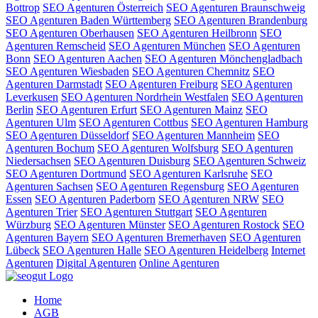
Bottrop
SEO Agenturen Österreich
SEO Agenturen Braunschweig
SEO Agenturen Baden Württemberg
SEO Agenturen Brandenburg
SEO Agenturen Oberhausen
SEO Agenturen Heilbronn
SEO
Agenturen Remscheid
SEO Agenturen München
SEO Agenturen
Bonn
SEO Agenturen Aachen
SEO Agenturen Mönchengladbach
SEO Agenturen Wiesbaden
SEO Agenturen Chemnitz
SEO
Agenturen Darmstadt
SEO Agenturen Freiburg
SEO Agenturen
Leverkusen
SEO Agenturen Nordrhein Westfalen
SEO Agenturen
Berlin
SEO Agenturen Erfurt
SEO Agenturen Mainz
SEO
Agenturen Ulm
SEO Agenturen Cottbus
SEO Agenturen Hamburg
SEO Agenturen Düsseldorf
SEO Agenturen Mannheim
SEO
Agenturen Bochum
SEO Agenturen Wolfsburg
SEO Agenturen
Niedersachsen
SEO Agenturen Duisburg
SEO Agenturen Schweiz
SEO Agenturen Dortmund
SEO Agenturen Karlsruhe
SEO
Agenturen Sachsen
SEO Agenturen Regensburg
SEO Agenturen
Essen
SEO Agenturen Paderborn
SEO Agenturen NRW
SEO
Agenturen Trier
SEO Agenturen Stuttgart
SEO Agenturen
Würzburg
SEO Agenturen Münster
SEO Agenturen Rostock
SEO
Agenturen Bayern
SEO Agenturen Bremerhaven
SEO Agenturen
Lübeck
SEO Agenturen Halle
SEO Agenturen Heidelberg
Internet
Agenturen
Digital Agenturen
Online Agenturen
Home
AGB