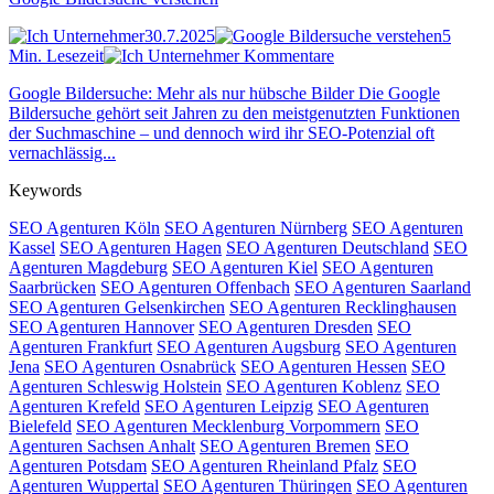
30.7.2025
5
Min. Lesezeit
Kommentare
Google Bildersuche: Mehr als nur hübsche Bilder Die Google
Bildersuche gehört seit Jahren zu den meistgenutzten Funktionen
der Suchmaschine – und dennoch wird ihr SEO-Potenzial oft
vernachlässig...
Keywords
SEO Agenturen Köln
SEO Agenturen Nürnberg
SEO Agenturen
Kassel
SEO Agenturen Hagen
SEO Agenturen Deutschland
SEO
Agenturen Magdeburg
SEO Agenturen Kiel
SEO Agenturen
Saarbrücken
SEO Agenturen Offenbach
SEO Agenturen Saarland
SEO Agenturen Gelsenkirchen
SEO Agenturen Recklinghausen
SEO Agenturen Hannover
SEO Agenturen Dresden
SEO
Agenturen Frankfurt
SEO Agenturen Augsburg
SEO Agenturen
Jena
SEO Agenturen Osnabrück
SEO Agenturen Hessen
SEO
Agenturen Schleswig Holstein
SEO Agenturen Koblenz
SEO
Agenturen Krefeld
SEO Agenturen Leipzig
SEO Agenturen
Bielefeld
SEO Agenturen Mecklenburg Vorpommern
SEO
Agenturen Sachsen Anhalt
SEO Agenturen Bremen
SEO
Agenturen Potsdam
SEO Agenturen Rheinland Pfalz
SEO
Agenturen Wuppertal
SEO Agenturen Thüringen
SEO Agenturen