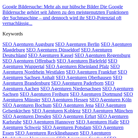
Google Bildersuche: Mehr als nur hübsche Bilder Die Google
Bildersuche gehört seit Jahren zu den meistgenutzten Funktionen
der Suchmaschine – und dennoch wird ihr SEO-Potenzial oft
vernachlässig...
Keywords
SEO Agenturen Augsburg
SEO Agenturen Berlin
SEO Agenturen
Magdeburg
SEO Agenturen Düsseldorf
SEO Agenturen
Deutschland
SEO Agenturen Kassel
SEO Agenturen Regensburg
SEO Agenturen Offenbach
SEO Agenturen Bielefeld
SEO
Agenturen Wuppertal
SEO Agenturen Rheinland Pfalz
SEO
Agenturen Nordrhein Westfalen
SEO Agenturen Frankfurt
SEO
Agenturen Sachsen Anhalt
SEO Agenturen Oberhausen
SEO
Agenturen Brandenburg
SEO Agenturen Paderborn
SEO
Agenturen Aachen
SEO Agenturen Niedersachsen
SEO Agenturen
Sachsen
SEO Agenturen Freiburg
SEO Agenturen Dortmund
SEO
Agenturen Münster
SEO Agenturen Hessen
SEO Agenturen Köln
SEO Agenturen Bochum
SEO Agenturen Jena
SEO Agenturen
Gelsenkirchen
SEO Agenturen Koblenz
SEO Agenturen München
SEO Agenturen Dresden
SEO Agenturen Erfurt
SEO Agenturen
Karlsruhe
SEO Agenturen Hannover
SEO Agenturen Halle
SEO
Agenturen Schweiz
SEO Agenturen Potsdam
SEO Agenturen
Essen
SEO Agenturen Recklinghausen
SEO Agenturen