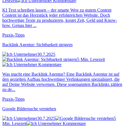
Lesezeit
Kommentare
KI Text schreiben lassen – der smarte Weg zu gutem Content
Content ist das Herzstück jeder erfolgreichen Website. Doch
hochwertige Texte zu produzieren, kostet Zeit, Geld und Know-
how. Genau hier ...
Praxis-Tipps
Backlink Agentur: Sichtbarkeit steigern
30.7.2025
5 Min. Lesezeit
Kommentare
Was macht eine Backlink Agentur? Eine Backlink Agentur ist auf
den gezielten Aufbau hochwertiger Verlinkungen spezialisiert, die
auf Deine Website verweisen. Diese sogenannten Backlinks zählen
zu de...
Praxis-Tipps
Google Bildersuche verstehen
30.7.2025
5
Min. Lesezeit
Kommentare