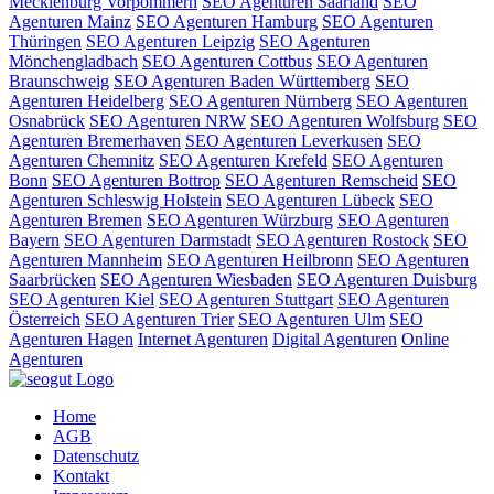
Mecklenburg Vorpommern
SEO Agenturen Saarland
SEO
Agenturen Mainz
SEO Agenturen Hamburg
SEO Agenturen
Thüringen
SEO Agenturen Leipzig
SEO Agenturen
Mönchengladbach
SEO Agenturen Cottbus
SEO Agenturen
Braunschweig
SEO Agenturen Baden Württemberg
SEO
Agenturen Heidelberg
SEO Agenturen Nürnberg
SEO Agenturen
Osnabrück
SEO Agenturen NRW
SEO Agenturen Wolfsburg
SEO
Agenturen Bremerhaven
SEO Agenturen Leverkusen
SEO
Agenturen Chemnitz
SEO Agenturen Krefeld
SEO Agenturen
Bonn
SEO Agenturen Bottrop
SEO Agenturen Remscheid
SEO
Agenturen Schleswig Holstein
SEO Agenturen Lübeck
SEO
Agenturen Bremen
SEO Agenturen Würzburg
SEO Agenturen
Bayern
SEO Agenturen Darmstadt
SEO Agenturen Rostock
SEO
Agenturen Mannheim
SEO Agenturen Heilbronn
SEO Agenturen
Saarbrücken
SEO Agenturen Wiesbaden
SEO Agenturen Duisburg
SEO Agenturen Kiel
SEO Agenturen Stuttgart
SEO Agenturen
Österreich
SEO Agenturen Trier
SEO Agenturen Ulm
SEO
Agenturen Hagen
Internet Agenturen
Digital Agenturen
Online
Agenturen
Home
AGB
Datenschutz
Kontakt