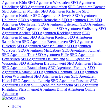
Agenturen Köln
SEO Agenturen Wiesbaden
SEO Agenturen
Heidelberg
SEO Agenturen Gelsenkirchen
SEO Agenturen Bremen
SEO Agenturen Münster
SEO Agenturen Karlsruhe
SEO
Agenturen Koblenz
SEO Agenturen Schweiz
SEO Agenturen
Heilbronn
SEO Agenturen Remscheid
SEO Agenturen Ulm
SEO
Agenturen Oberhausen
SEO Agenturen Österreich
SEO Agenturen
Frankfurt
SEO Agenturen Bochum
SEO Agenturen Wolfsburg
SEO
Agenturen Aachen
SEO Agenturen Recklinghausen
SEO
Agenturen Mainz
SEO Agenturen Krefeld
SEO Agenturen
Saarbrücken
SEO Agenturen Bremerhaven
SEO Agenturen
Bielefeld
SEO Agenturen Sachsen Anhalt
SEO Agenturen
Würzburg
SEO Agenturen Magdeburg
SEO Agenturen Stuttgart
SEO Agenturen Trier
SEO Agenturen Halle
SEO Agenturen
Leverkusen
SEO Agenturen Deutschland
SEO Agenturen
Wuppertal
SEO Agenturen Braunschweig
SEO Agenturen Hagen
SEO Agenturen Brandenburg
SEO Agenturen Freiburg
SEO
Agenturen Rostock
SEO Agenturen Chemnitz
SEO Agenturen
Baden Württemberg
SEO Agenturen Bayern
SEO Agenturen
Kassel
SEO Agenturen Leipzig
SEO Agenturen Potsdam
SEO
Agenturen Hessen
SEO Agenturen Mannheim
SEO Agenturen
Rheinland Pfalz
Internet Agenturen
Digital Agenturen
Online
Agenturen
Home