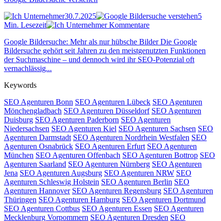
30.7.2025
5
Min. Lesezeit
Kommentare
Google Bildersuche: Mehr als nur hübsche Bilder Die Google
Bildersuche gehört seit Jahren zu den meistgenutzten Funktionen
der Suchmaschine – und dennoch wird ihr SEO-Potenzial oft
vernachlässig...
Keywords
SEO Agenturen Bonn
SEO Agenturen Lübeck
SEO Agenturen
Mönchengladbach
SEO Agenturen Düsseldorf
SEO Agenturen
Duisburg
SEO Agenturen Paderborn
SEO Agenturen
Niedersachsen
SEO Agenturen Kiel
SEO Agenturen Sachsen
SEO
Agenturen Darmstadt
SEO Agenturen Nordrhein Westfalen
SEO
Agenturen Osnabrück
SEO Agenturen Erfurt
SEO Agenturen
München
SEO Agenturen Offenbach
SEO Agenturen Bottrop
SEO
Agenturen Saarland
SEO Agenturen Nürnberg
SEO Agenturen
Jena
SEO Agenturen Augsburg
SEO Agenturen NRW
SEO
Agenturen Schleswig Holstein
SEO Agenturen Berlin
SEO
Agenturen Hannover
SEO Agenturen Regensburg
SEO Agenturen
Thüringen
SEO Agenturen Hamburg
SEO Agenturen Dortmund
SEO Agenturen Cottbus
SEO Agenturen Essen
SEO Agenturen
Mecklenburg Vorpommern
SEO Agenturen Dresden
SEO