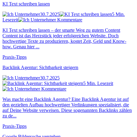
KI Text schreiben lassen
30.7.2025
5 Min.
Lesezeit
Kommentare
KI Text schreiben lassen – der smarte Weg zu gutem Content
Content ist das Herzstück jeder erfolgreichen Website. Doch
hochwertige Texte zu produzieren, kostet Zeit, Geld und Know-
how. Genau hier ...
Praxis-Tipps
Backlink Agentur: Sichtbarkeit steigern
30.7.2025
5 Min. Lesezeit
Kommentare
Was macht eine Backlink Agentur? Eine Backlink Agentur ist auf
den gezielten Aufbau hochwertiger Verlinkungen spezialisiert, die
auf Deine Website verweisen. Diese sogenannten Backlinks zählen
zu de...
Praxis-Tipps
Google Bildersuche verstehen