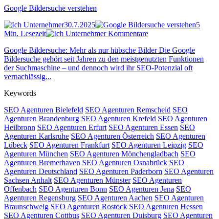
Google Bildersuche verstehen
30.7.2025
5
Min. Lesezeit
Kommentare
Google Bildersuche: Mehr als nur hübsche Bilder Die Google
Bildersuche gehört seit Jahren zu den meistgenutzten Funktionen
der Suchmaschine – und dennoch wird ihr SEO-Potenzial oft
vernachlässig...
Keywords
SEO Agenturen Bielefeld
SEO Agenturen Remscheid
SEO
Agenturen Brandenburg
SEO Agenturen Krefeld
SEO Agenturen
Heilbronn
SEO Agenturen Erfurt
SEO Agenturen Essen
SEO
Agenturen Karlsruhe
SEO Agenturen Österreich
SEO Agenturen
Lübeck
SEO Agenturen Frankfurt
SEO Agenturen Leipzig
SEO
Agenturen München
SEO Agenturen Mönchengladbach
SEO
Agenturen Bremerhaven
SEO Agenturen Osnabrück
SEO
Agenturen Deutschland
SEO Agenturen Paderborn
SEO Agenturen
Sachsen Anhalt
SEO Agenturen Münster
SEO Agenturen
Offenbach
SEO Agenturen Bonn
SEO Agenturen Jena
SEO
Agenturen Regensburg
SEO Agenturen Aachen
SEO Agenturen
Braunschweig
SEO Agenturen Rostock
SEO Agenturen Hessen
SEO Agenturen Cottbus
SEO Agenturen Duisburg
SEO Agenturen