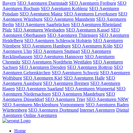
Bayern
SEO Agenturen Darmstadt
SEO Agenturen Freiburg
SEO
Agenturen Bochum
SEO Agenturen Koblenz
SEO Agenturen
Potsdam
SEO Agenturen Mainz
SEO Agenturen Leverkusen
SEO
Agenturen Würzburg
SEO Agenturen Mannheim
SEO Agenturen
Berlin
SEO Agenturen Saarbrücken
SEO Agenturen Rheinland
Pfalz
SEO Agenturen Wiesbaden
SEO Agenturen Kassel
SEO
Agenturen Oberhausen
SEO Agenturen Thüringen
SEO Agenturen
Heidelberg
SEO Agenturen Schleswig Holstein
SEO Agenturen
Nürnberg
SEO Agenturen Hamburg
SEO Agenturen Köln
SEO
Agenturen Ulm
SEO Agenturen Stuttgart
SEO Agenturen
Recklinghausen
SEO Agenturen Hannover
SEO Agenturen
Chemnitz
SEO Agenturen Nordrhein Westfalen
SEO Agenturen
Sachsen
SEO Agenturen Dresden
SEO Agenturen Bottrop
SEO
Agenturen Gelsenkirchen
SEO Agenturen Schweiz
SEO Agenturen
Wolfsburg
SEO Agenturen Kiel
SEO Agenturen Halle
SEO
Agenturen Augsburg
SEO Agenturen Bremen
SEO Agenturen
Hagen
SEO Agenturen Saarland
SEO Agenturen Wuppertal
SEO
Agenturen Niedersachsen
SEO Agenturen Magdeburg
SEO
Agenturen Düsseldorf
SEO Agenturen Trier
SEO Agenturen NRW
SEO Agenturen Mecklenburg Vorpommern
SEO Agenturen Baden
Württemberg
SEO Agenturen Dortmund
Internet Agenturen
Digital
Agenturen
Online Agenturen
Home