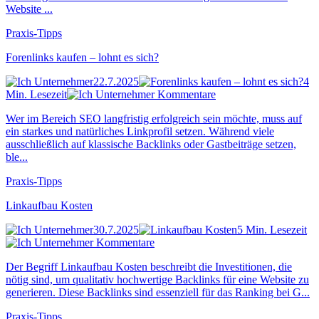
Website ...
Praxis-Tipps
Forenlinks kaufen – lohnt es sich?
22.7.2025
4
Min. Lesezeit
Kommentare
Wer im Bereich SEO langfristig erfolgreich sein möchte, muss auf
ein starkes und natürliches Linkprofil setzen. Während viele
ausschließlich auf klassische Backlinks oder Gastbeiträge setzen,
ble...
Praxis-Tipps
Linkaufbau Kosten
30.7.2025
5 Min. Lesezeit
Kommentare
Der Begriff Linkaufbau Kosten beschreibt die Investitionen, die
nötig sind, um qualitativ hochwertige Backlinks für eine Website zu
generieren. Diese Backlinks sind essenziell für das Ranking bei G...
Praxis-Tipps