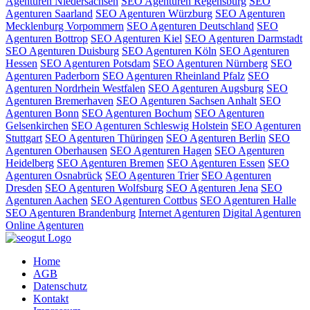
Agenturen Niedersachsen
SEO Agenturen Regensburg
SEO
Agenturen Saarland
SEO Agenturen Würzburg
SEO Agenturen
Mecklenburg Vorpommern
SEO Agenturen Deutschland
SEO
Agenturen Bottrop
SEO Agenturen Kiel
SEO Agenturen Darmstadt
SEO Agenturen Duisburg
SEO Agenturen Köln
SEO Agenturen
Hessen
SEO Agenturen Potsdam
SEO Agenturen Nürnberg
SEO
Agenturen Paderborn
SEO Agenturen Rheinland Pfalz
SEO
Agenturen Nordrhein Westfalen
SEO Agenturen Augsburg
SEO
Agenturen Bremerhaven
SEO Agenturen Sachsen Anhalt
SEO
Agenturen Bonn
SEO Agenturen Bochum
SEO Agenturen
Gelsenkirchen
SEO Agenturen Schleswig Holstein
SEO Agenturen
Stuttgart
SEO Agenturen Thüringen
SEO Agenturen Berlin
SEO
Agenturen Oberhausen
SEO Agenturen Hagen
SEO Agenturen
Heidelberg
SEO Agenturen Bremen
SEO Agenturen Essen
SEO
Agenturen Osnabrück
SEO Agenturen Trier
SEO Agenturen
Dresden
SEO Agenturen Wolfsburg
SEO Agenturen Jena
SEO
Agenturen Aachen
SEO Agenturen Cottbus
SEO Agenturen Halle
SEO Agenturen Brandenburg
Internet Agenturen
Digital Agenturen
Online Agenturen
Home
AGB
Datenschutz
Kontakt