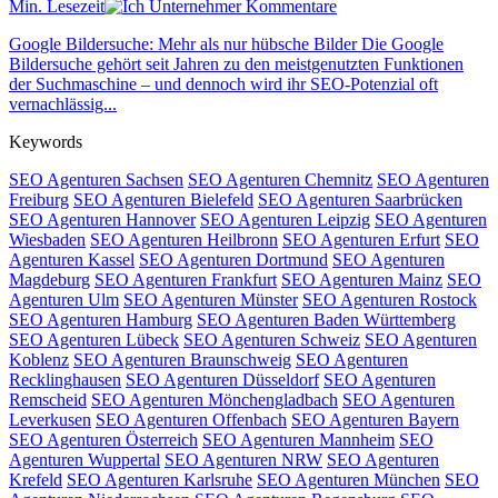
Min. Lesezeit
Kommentare
Google Bildersuche: Mehr als nur hübsche Bilder Die Google
Bildersuche gehört seit Jahren zu den meistgenutzten Funktionen
der Suchmaschine – und dennoch wird ihr SEO-Potenzial oft
vernachlässig...
Keywords
SEO Agenturen Sachsen
SEO Agenturen Chemnitz
SEO Agenturen
Freiburg
SEO Agenturen Bielefeld
SEO Agenturen Saarbrücken
SEO Agenturen Hannover
SEO Agenturen Leipzig
SEO Agenturen
Wiesbaden
SEO Agenturen Heilbronn
SEO Agenturen Erfurt
SEO
Agenturen Kassel
SEO Agenturen Dortmund
SEO Agenturen
Magdeburg
SEO Agenturen Frankfurt
SEO Agenturen Mainz
SEO
Agenturen Ulm
SEO Agenturen Münster
SEO Agenturen Rostock
SEO Agenturen Hamburg
SEO Agenturen Baden Württemberg
SEO Agenturen Lübeck
SEO Agenturen Schweiz
SEO Agenturen
Koblenz
SEO Agenturen Braunschweig
SEO Agenturen
Recklinghausen
SEO Agenturen Düsseldorf
SEO Agenturen
Remscheid
SEO Agenturen Mönchengladbach
SEO Agenturen
Leverkusen
SEO Agenturen Offenbach
SEO Agenturen Bayern
SEO Agenturen Österreich
SEO Agenturen Mannheim
SEO
Agenturen Wuppertal
SEO Agenturen NRW
SEO Agenturen
Krefeld
SEO Agenturen Karlsruhe
SEO Agenturen München
SEO