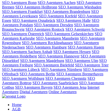
SEO Agenturen Bonn
SEO Agenturen Aachen
SEO Agenturen
Bremen
SEO Agenturen Heilbronn
SEO Agenturen Wiesbaden
SEO Agenturen Frankfurt
SEO Agenturen Brandenburg
SEO
Agenturen Leverkusen
SEO Agenturen Krefeld
SEO Agenturen
Essen
SEO Agenturen Osnabrück
SEO Agenturen Halle
SEO
Agenturen Potsdam
SEO Agenturen Dresden
SEO Agenturen
Braunschweig
SEO Agenturen Rostock
SEO Agenturen Schweiz
SEO Agenturen Österreich
SEO Agenturen Gelsenkirchen
SEO
Agenturen Karlsruhe
SEO Agenturen Mannheim
SEO Agenturen
Regensburg
SEO Agenturen Recklinghausen
SEO Agenturen
Niedersachsen
SEO Agenturen Hamburg
SEO Agenturen Hagen
SEO Agenturen Sachsen Anhalt
SEO Agenturen Hessen
SEO
Agenturen Heidelberg
SEO Agenturen Hannover
SEO Agenturen
Düsseldorf
SEO Agenturen Magdeburg
SEO Agenturen Ulm
SEO
Agenturen Freiburg
SEO Agenturen Bielefeld
SEO Agenturen Trier
SEO Agenturen Lübeck
SEO Agenturen Nürnberg
SEO Agenturen
Offenbach
SEO Agenturen Berlin
SEO Agenturen Bremerhaven
SEO Agenturen Wolfsburg
SEO Agenturen Chemnitz
SEO
Agenturen Bottrop
SEO Agenturen Saarbrücken
SEO Agenturen
Cottbus
SEO Agenturen Bayern
SEO Agenturen Jena
Internet
Agenturen
Digital Agenturen
Online Agenturen
Home
AGB