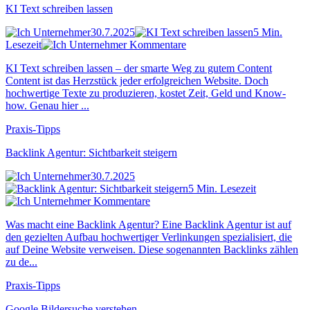
KI Text schreiben lassen
30.7.2025
5 Min.
Lesezeit
Kommentare
KI Text schreiben lassen – der smarte Weg zu gutem Content
Content ist das Herzstück jeder erfolgreichen Website. Doch
hochwertige Texte zu produzieren, kostet Zeit, Geld und Know-
how. Genau hier ...
Praxis-Tipps
Backlink Agentur: Sichtbarkeit steigern
30.7.2025
5 Min. Lesezeit
Kommentare
Was macht eine Backlink Agentur? Eine Backlink Agentur ist auf
den gezielten Aufbau hochwertiger Verlinkungen spezialisiert, die
auf Deine Website verweisen. Diese sogenannten Backlinks zählen
zu de...
Praxis-Tipps
Google Bildersuche verstehen