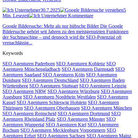
30.7.2025
5
Min. Lesezeit
Kommentare
Google Bildersuche: Mehr als nur hübsche Bilder Die Google
Bildersuche gehört seit Jahren zu den meistgenutzten Funktionen
der Suchmaschine – und dennoch wird ihr SEO-Potenzial oft
vernachlässig...
Keywords
SEO Agenturen Paderborn
SEO Agenturen Koblenz
SEO
Agenturen Mönchengladbach
SEO Agenturen Darmstadt
SEO
Agenturen Saarland
SEO Agenturen Köln
SEO Agenturen
Duisburg
SEO Agenturen Deutschland
SEO Agenturen Baden
Württemberg
SEO Agenturen Stuttgart
SEO Agenturen Leipzig
SEO Agenturen NRW
SEO Agenturen Würzburg
SEO Agenturen
Augsburg
SEO Agenturen Nordrhein Westfalen
SEO Agenturen
Kassel
SEO Agenturen Schleswig Holstein
SEO Agenturen
Thüringen
SEO Agenturen Oberhausen
SEO Agenturen München
SEO Agenturen Remscheid
SEO Agenturen Dortmund
SEO
Agenturen Rheinland Pfalz
SEO Agenturen Münster
SEO
Agenturen Wuppertal
SEO Agenturen Kiel
SEO Agenturen
Bochum
SEO Agenturen Mecklenburg Vorpommern
SEO
Agenturen Erfurt
SEO Agenturen Sachsen
SEO Agenturen Mainz