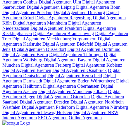
Agenturen Cottbus
Digital Agenturen Ulm
Digital Agenturen
Saarbrücken
Digital Agenturen Leipzig
Digital Agenturen Bonn
Digital Agenturen Potsdam
Digital Agenturen Duisburg
Digital
Agenturen Erfurt
Digital Agenturen Regensburg
Digital Agenturen
Köln
Digital Agenturen Mannheim
Digital Agenturen
Niedersachsen
Digital Agenturen Frankfurt
Digital Agenturen
Recklinghausen
Digital Agenturen Braunschweig
Digital Agenturen
Trier
Digital Agenturen Mecklenburg Vorpommern
Digital
Agenturen Karlsruhe
Digital Agenturen Bielefeld
Digital Agenturen
Jena
Digital Agenturen Düsseldorf
Digital Agenturen Dortmund
Digital Agenturen Berlin
Digital Agenturen Thüringen
Digital
Agenturen Wolfsburg
Digital Agenturen Bayern
Digital Agenturen
München
Digital Agenturen Freiburg
Digital Agenturen Koblenz
Digital Agenturen Bremen
Digital Agenturen Osnabrück
Digital
Agenturen Deutschland
Digital Agenturen Remscheid
Digital
Agenturen Darmstadt
Digital Agenturen Baden Württemberg
Digital
Agenturen Heilbronn
Digital Agenturen Oberhausen
Digital
Agenturen Aachen
Digital Agenturen Mönchengladbach
Digital
Agenturen Hagen
Digital Agenturen Österreich
Digital Agenturen
Saarland
Digital Agenturen Dresden
Digital Agenturen Nordrhein
Westfalen
Digital Agenturen Paderborn
Digital Agenturen Nürnberg
Digital Agenturen Schleswig Holstein
Digital Agenturen NRW
Internet Agenturen
SEO Agenturen
Online Agenturen