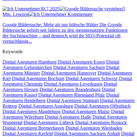
30.7.2025
5
Min. Lesezeit
Kommentare
Google Bildersuche: Mehr als nur hübsche Bilder Die Google
Bildersuche gehört seit Jahren zu den meistgenutzten Funktionen
der Suchmaschine – und dennoch wird ihr SEO-Potenzial oft
vernachlässig...
Keywords
Digital Agenturen Hamburg
Digital Agenturen Essen
Digital
Agenturen Gelsenkirchen
Digital Agenturen Sachsen
Digital
Agenturen Münster
Digital Agenturen Hannover
Digital Agenturen
Kiel
Digital Agenturen Bochum
Digital Agenturen Schweiz
Digital
Agenturen Chemnitz
Digital Agenturen Leverkusen
Digital
Agenturen Hessen
Digital Agenturen Brandenburg
Digital
Agenturen Kassel
Digital Agenturen Rheinland Pfalz
Digital
Agenturen Heidelberg
Digital Agenturen Stuttgart
Digital Agenturen
Bottrop
Digital Agenturen Augsburg
Digital Agenturen Offenbach
Digital Agenturen Magdeburg
Digital Agenturen Mainz
Digital
Agenturen Würzburg
Digital Agenturen Halle
Digital Agenturen
Wuppertal
Digital Agenturen Lübeck
Digital Agenturen Rostock
Digital Agenturen Bremerhaven
Digital Agenturen Wiesbaden
Digital Agenturen Krefeld
Digital Agenturen Sachsen Anhalt
Digital